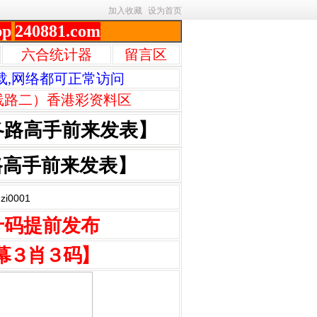
加入收藏
设为首页
pp
240881.com
六合统计器
留言区
载,网络都可正常访问
线路二）香港彩资料区
各路高手前来发表】
路高手前来发表】
0001
十码提前发布
幕３肖３码】