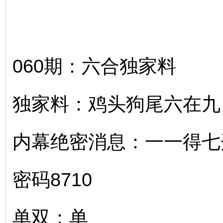
060期：六合独家料
独家料：鸡头狗尾六在九
内幕绝密消息：一一得七
密码8710
单双：单