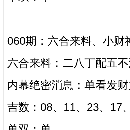
060期：六合来料、小财
六合来料：二八丁配五不
内幕绝密消息：单看发财
吉数：08、11、23、17、
单双：单