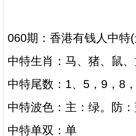
060期：香港有钱人中特(
中特生肖：马、猪、鼠
中特尾数：1、5，9，8
中特波色：主：绿。防
中特单双：单