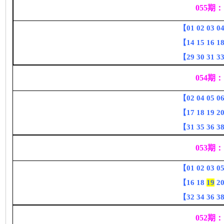
055期
【01 02 03 04
【14 15 16 18
【29 30 31 33
054期
【02 04 05 06
【17 18 19 20
【31 35 36 38
053期
【01 02 03 05
【16 18
19
20
【32 34 36 38
052期