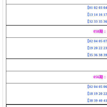
【01 02 03 04
【13 14 16 17
【32 33 35 36
058期
【02 04 05 07
【19 20 22 23
【35 36 38 39
056期
【02 04 05 06
【18 19 20 22
【38 39 40 41