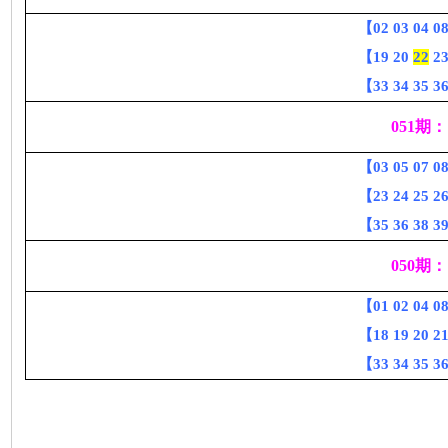
【02 03 04 08
【19 20
22
23
【33 34 35 36
051期
【03 05 07 08
【23 24 25 2
【35 36 38 39
050期
【01 02 04 08
【18 19 20 21
【33 34 35 36