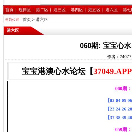
首页
规律区
港二区
港三区
港四区
港五区
港六区
港七
首页
>
港六区
当前位置：
港六区
060期: 宝宝
作者：2407
宝宝港澳心水论坛【
37049.APP
060期
【02 04 05 06
【23 24 26 28
【37 38 39 40
059期