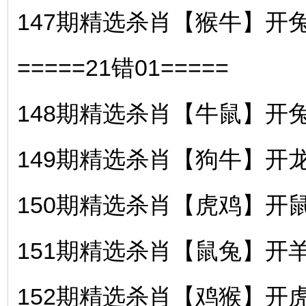
147期精选杀肖【猴牛】开
=====21错01=====
148期精选杀肖【牛鼠】开
149期精选杀肖【狗牛】开
150期精选杀肖【虎鸡】开
151期精选杀肖【鼠兔】开
152期精选杀肖【鸡猴】开