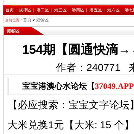
首页
规律区
港二区
港三区
港四区
港五区
港六区
港七
首页
>
港⑭区
当前位置：
港⑭区
154期【圆通快滴→
作者：240771 
宝宝港澳心水论坛【
37049.APP
【必应搜索：宝宝文字论坛】
大米兑换1元【大米: 15 个