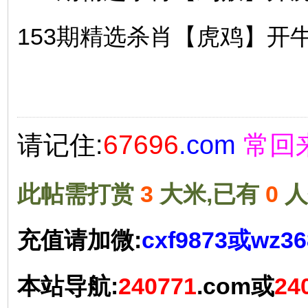
153期精选杀肖【虎鸡】开
67696
请记住:
.com
常回
此帖需打赏
3
大米,已有
0
人
充值请加微:
cxf9873或wz
本站导航:
240771
.com或
24