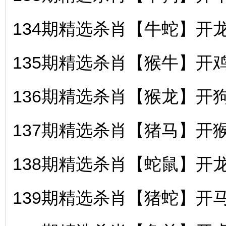
134期精选杀肖【牛蛇】开
135期精选杀肖【猴牛】开
136期精选杀肖【猴龙】开
137期精选杀肖【猪马】开
138期精选杀肖【蛇鼠】开
139期精选杀肖【猪蛇】开