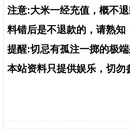
注意:大米一经充值，概不
料错后是不退款的，请熟知
提醒:切忌有孤注一掷的极
本站资料只提供娱乐，切勿