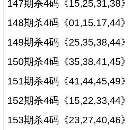
147期杀4码《15,25,31,38
148期杀4码《01,15,17,44
149期杀4码《25,35,38,44
150期杀4码《35,38,41,45
151期杀4码《41,44,45,49
152期杀4码《15,22,33,44
153期杀4码《23,27,40,46