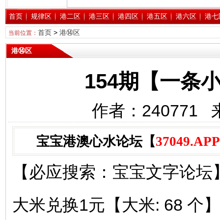
首页
规律区
港二区
港三区
港四区
港五区
港六区
港七
首页
>
港⑭区
当前位置：
港⑭区
154期【一条
作者：240771 
宝宝港澳心水论坛【
37049.APP
【必应搜索：宝宝文字论坛】
大米兑换1元【大米: 68 个