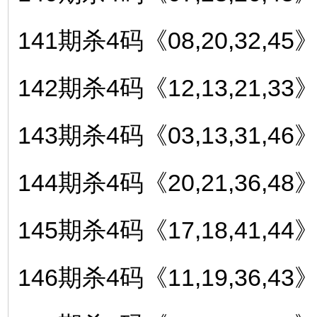
141期杀4码《08,20,32,45
142期杀4码《12,13,21,33
143期杀4码《03,13,31,46
144期杀4码《20,21,36,48
145期杀4码《17,18,41,44
146期杀4码《11,19,36,43