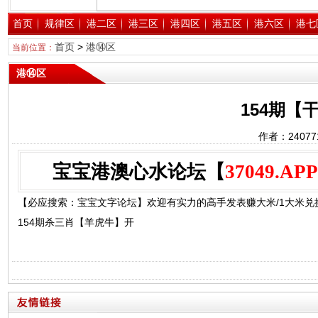
首页
规律区
港二区
港三区
港四区
港五区
港六区
港七
首页
>
港⑭区
当前位置：
港⑭区
154期【
作者：2407
宝宝港澳心水论坛【
37049.APP
【必应搜索：宝宝文字论坛】欢迎有实力的高手发表赚大米/1大米兑换1
154期杀三肖【羊虎牛】开