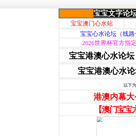
宝宝文字论
宝宝澳门心水站
宝宝心水论坛（线路
2026世界杯官方指
宝宝港澳心水论坛
宝宝港澳心水论
以下为
港澳内幕大
【澳门宝宝