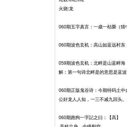
火烧:龙
060期五字真言：一歳一枯榮（
060期波色玄机：高山如蓝远村
059期波色玄机：北畔是山蓝畔
解：第一句诗北畔是的意思是蓝波
060期正版鬼谷诗：今期特码土
公好龙人人知，一三不减九回头。
060期跑狗一字記之曰：【高】
高枝立身，金瞳裂空。