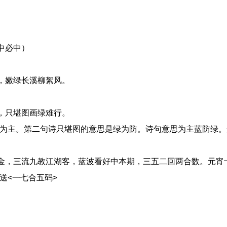
猜中必中）
东，嫩绿长溪柳絮风。
海，只堪图画绿难行。
为主。第二句诗只堪图的意思是绿为防。诗句意思为主蓝防绿。
中金，三流九教江湖客，蓝波看好中本期，三五二回两合数。元宵
送<一七合五码>