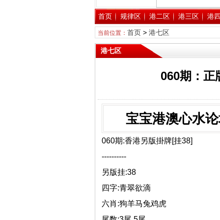
首页
规律区
港二区
港三区
港
首页
>
港七区
当前位置：
港七区
060期：
宝宝港澳心水论
060期:香港另版掛牌[挂38]
----------
另版挂:38
四字:青翠欲滴
六肖:狗羊马兔鸡虎
尾数:3尾,5尾