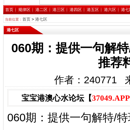
首页
规律区
港二区
港三区
港四区
港五区
港六区
港七
首页
>
港七区
当前位置：
港七区
060期：提供一句解特
推荐
作者：240771 
宝宝港澳心水论坛【
37049.APP
060期：提供一句解特/