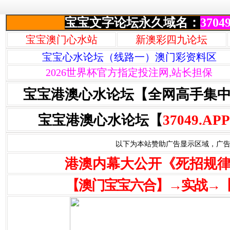
宝宝文字论坛永久域名：
37049
宝宝澳门心水站
新澳彩四九论坛
宝宝心水论坛（线路一）澳门彩资料区
2026世界杯官方指定投注网,站长担保
宝宝港澳心水论坛【全网高手集
宝宝港澳心水论坛【
37049.APP
以下为本站赞助广告显示区域，广告联系Q
港澳内幕大公开《死招规
【澳门宝宝六合】→实战→