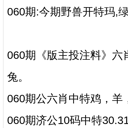
060期:今期野兽开特玛,
060期《版主投注料》
兔。
060期公六肖中特鸡，
060期济公10码中特30.31.32