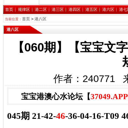
首页
规律区
港二区
港三区
港四区
港五区
港六区
港七
首页
>
港八区
当前位置：
港八区
【060期】【宝宝文
作者：240771 
宝宝港澳心水论坛【
37049.APP
045期 21-42-
46
-36-04-16-T09 