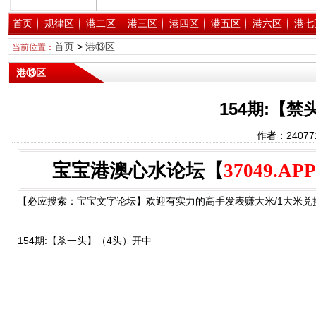
首页
规律区
港二区
港三区
港四区
港五区
港六区
港七
首页
>
港⑬区
当前位置：
港⑬区
154期:【
作者：2407
宝宝港澳心水论坛【
37049.APP
【必应搜索：宝宝文字论坛】欢迎有实力的高手发表赚大米/1大米兑换1
154期:【杀一头】（4头）开中