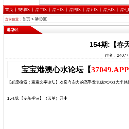
首页
规律区
港二区
港三区
港四区
港五区
港六区
港七
首页
>
港⑬区
当前位置：
港⑬区
154期:【
作者：2407
宝宝港澳心水论坛【
37049.APP
【必应搜索：宝宝文字论坛】欢迎有实力的高手发表赚大米/1大米兑换1
154期:【专杀半波】（蓝单）开中