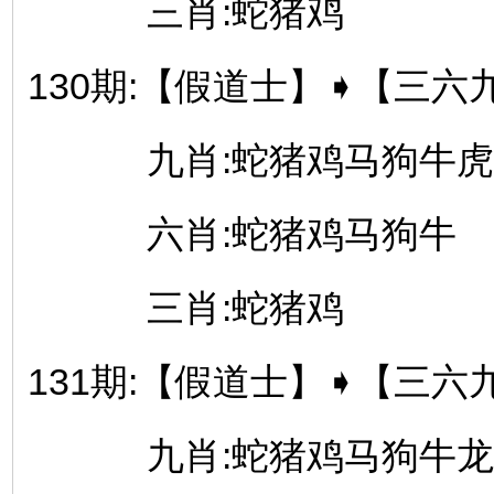
三肖:蛇猪鸡
130期:【假道士】➧【三
九肖:蛇猪鸡马狗牛虎
六肖:蛇猪鸡马狗牛
三肖:蛇猪鸡
131期:【假道士】➧【三
九肖:蛇猪鸡马狗牛龙