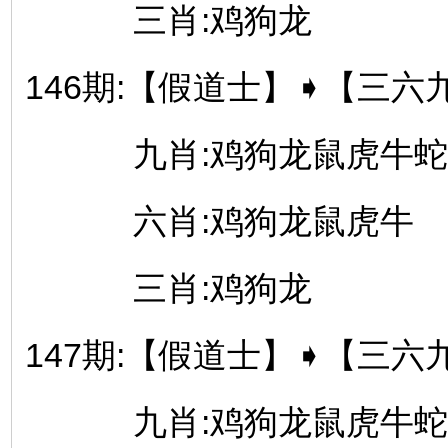
三肖:鸡狗龙
146期:【假道士】➧【三
九肖:鸡狗龙鼠虎牛蛇
六肖:鸡狗龙鼠虎牛
三肖:鸡狗龙
147期:【假道士】➧【三
九肖:鸡狗龙鼠虎牛蛇