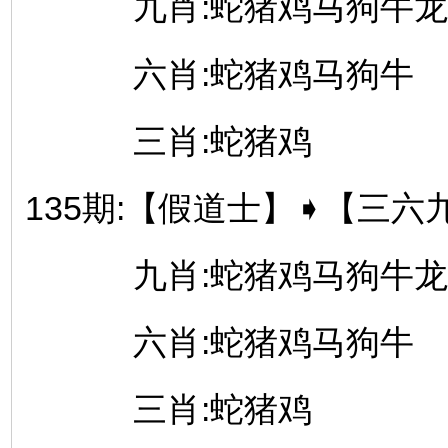
九肖:蛇猪鸡马狗牛龙
六肖:蛇猪鸡马狗牛
三肖:蛇猪鸡
135期:【假道士】➧【三
九肖:蛇猪鸡马狗牛龙
六肖:蛇猪鸡马狗牛
三肖:蛇猪鸡