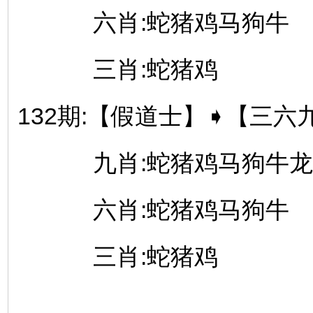
六肖:蛇猪鸡马狗牛
三肖:蛇猪鸡
132期:【假道士】➧【三
九肖:蛇猪鸡马狗牛龙
六肖:蛇猪鸡马狗牛
三肖:蛇猪鸡