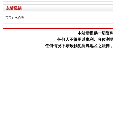
宝宝心水论坛
|
本站所提供一切资
任何人不得用以赢利。
各位浏
任何情况下导致触犯所属地区之法律