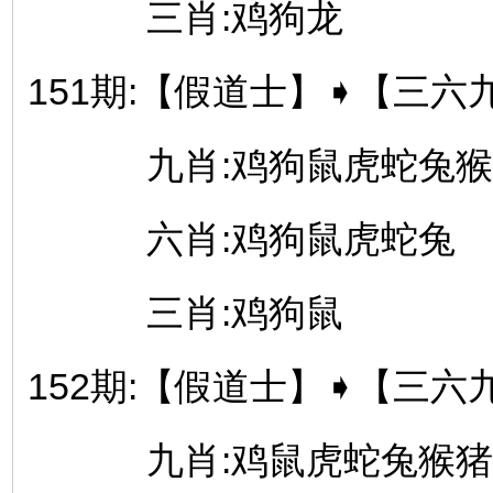
三肖:鸡狗龙
151期:【假道士】➧【三
九肖:鸡狗鼠虎蛇兔猴
六肖:鸡狗鼠虎蛇兔
三肖:鸡狗鼠
152期:【假道士】➧【三
九肖:鸡鼠虎蛇兔猴猪