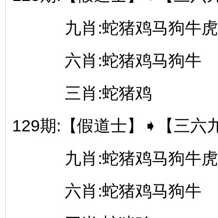
九肖:蛇猪鸡马狗牛虎
六肖:蛇猪鸡马狗牛
三肖:蛇猪鸡
129期:【假道士】➧【三
九肖:蛇猪鸡马狗牛虎
六肖:蛇猪鸡马狗牛