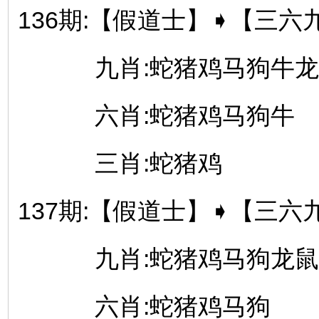
136期:【假道士】➧【三
九肖:蛇猪鸡马狗牛龙
六肖:蛇猪鸡马狗牛
三肖:蛇猪鸡
137期:【假道士】➧【三
九肖:蛇猪鸡马狗龙鼠
六肖:蛇猪鸡马狗