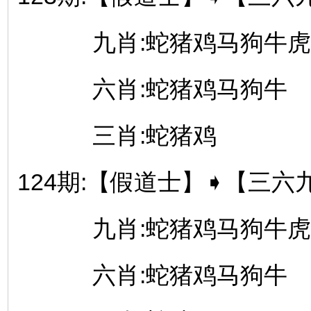
九肖:蛇猪鸡马狗牛虎
六肖:蛇猪鸡马狗牛
三肖:蛇猪鸡
124期:【假道士】➧【三
九肖:蛇猪鸡马狗牛虎
六肖:蛇猪鸡马狗牛