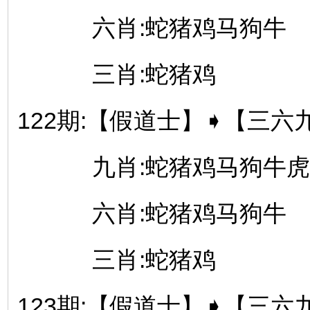
六肖:蛇猪鸡马狗牛
三肖:蛇猪鸡
122期:【假道士】➧【三
九肖:蛇猪鸡马狗牛虎
六肖:蛇猪鸡马狗牛
三肖:蛇猪鸡
123期:【假道士】➧【三