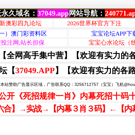
坛永久域名：
37049.app
网站导航：
240771.a
新澳彩四九论坛
2026世界杯官方下注
一）澳门彩资料区
宝宝论坛APP下
定投注网,站长担保
宝宝心水论坛（
【全网高手集中营】【欢迎有实力的
坛【
37049.APP
】【欢迎有实力的各
本站赞助广告显示区域，广告联系QQ：3256712757（宝宝）飞机@houzi
公开《死招规律一肖》内幕死招十码
六合】→实战→【内幕３肖３码】←【内