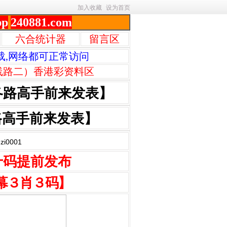
加入收藏
设为首页
pp
240881.com
六合统计器
留言区
载,网络都可正常访问
线路二）香港彩资料区
各路高手前来发表】
路高手前来发表】
0001
十码提前发布
幕３肖３码】