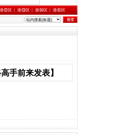
港⑫区
港⑬区
港⑭区
港⑮区
路高手前来发表】