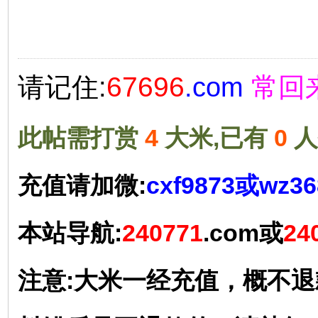
67696
请记住:
.com
常回
此帖需打赏
4
大米,已有
0
人
充值请加微:
cxf9873或wz
本站导航:
240771
.com或
24
注意:大米一经充值，概不