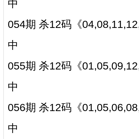
中
054期 杀12码《04,08,11,12,1
中
055期 杀12码《01,05,09,12,1
中
056期 杀12码《01,05,06,08,1
中