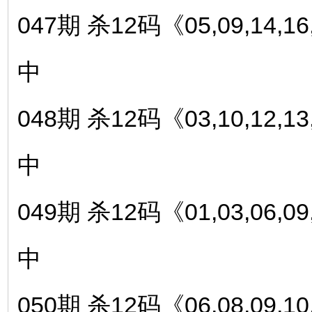
047期 杀12码《05,09,14,16,1
中
048期 杀12码《03,10,12,13,1
中
049期 杀12码《01,03,06,09,1
中
050期 杀12码《06,08,09,10,1