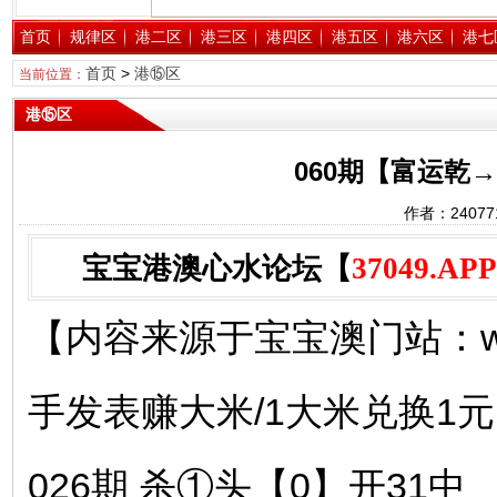
首页
规律区
港二区
港三区
港四区
港五区
港六区
港七
首页
>
港⑮区
当前位置：
港⑮区
060期【富运乾
作者：2407
宝宝港澳心水论坛【
37049.APP
【内容来源于宝宝澳门站：www
手发表赚大米/1大米兑换1元【
026期 杀①头【0】开31中