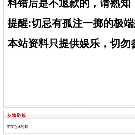
料错后是不退款的，请熟知
提醒:切忌有孤注一掷的极
本站资料只提供娱乐，切勿
宝宝心水论坛
|