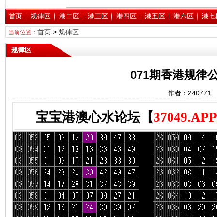
首页
规律区
港二区
港三区
港四区
港五区
港六区
港七
首页
>
规律区
当前位置：
规律区
071期香港规律公
作者：24077
宝宝港澳心水论坛【
37049.APP