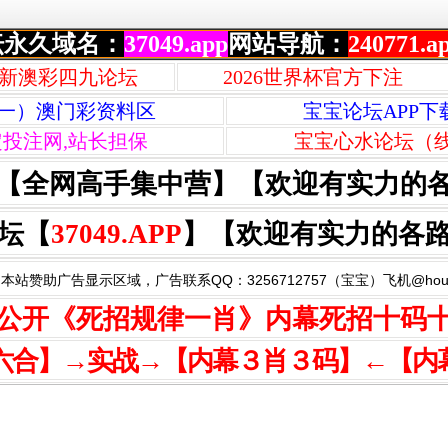
坛永久域名：
37049.app
网站导航：
240771.a
新澳彩四九论坛
2026世界杯官方下注
一）澳门彩资料区
宝宝论坛APP下
定投注网,站长担保
宝宝心水论坛（
【全网高手集中营】【欢迎有实力的
坛【
37049.APP
】【欢迎有实力的各
本站赞助广告显示区域，广告联系QQ：3256712757（宝宝）飞机@houzi
公开《死招规律一肖》内幕死招十码
六合】→实战→【内幕３肖３码】←【内