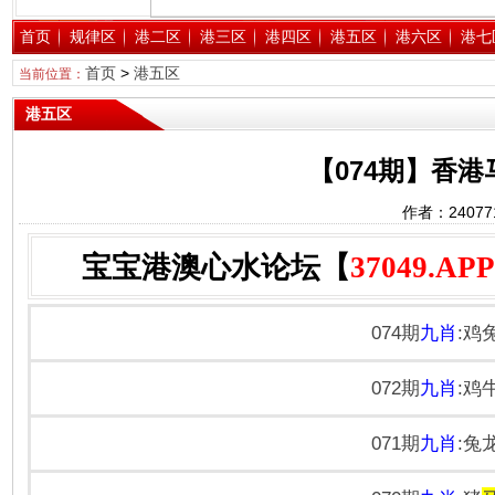
首页
规律区
港二区
港三区
港四区
港五区
港六区
港七
首页
>
港五区
当前位置：
港五区
【074期】香
作者：2407
宝宝港澳心水论坛【
37049.APP
074期
九肖
:鸡
072期
九肖
:鸡
071期
九肖
:兔