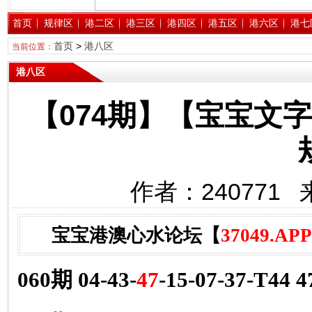
首页
规律区
港二区
港三区
港四区
港五区
港六区
港七
首页
>
港八区
当前位置：
港八区
【074期】【宝宝文
作者：240771 
宝宝港澳心水论坛【
37049.APP
060期 04-43-
47
-15-07-37-T44