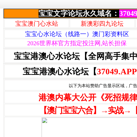
宝宝文字论坛永久域名：
37049
宝宝澳门心水站
新澳彩四九论坛
宝宝心水论坛（线路一）澳门彩资料区
2026世界杯官方指定投注网,站长担保
宝宝港澳心水论坛【全网高手集
宝宝港澳心水论坛【
37049.APP
以下为本站赞助广告显示区域，广告联系Q
港澳内幕大公开《死招规
【澳门宝宝六合】→实战→