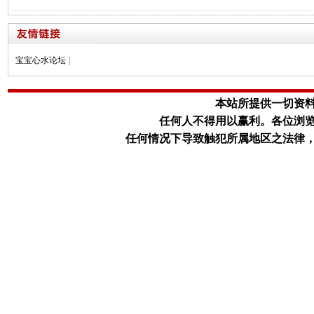
宝宝心水论坛
|
本站所提供一切资
任何人不得用以赢利。
各位浏
任何情况下导致触犯所属地区之法律