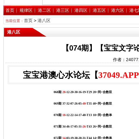
首页
规律区
港二区
港三区
港四区
港五区
港六区
港七
首页
>
港八区
当前位置：
港八区
【074期】【宝宝文字
作者：2407
宝宝港澳心水论坛【
37049.APP
068期
28
-12-20-30-16-19-T29 28+同=合数双
069期 37-32-07-26-05-
40
-T35 40+同=合数双
070期
18
-12-22-14-17-40-T13 18+同=合数单
071期 34-46-17-05-31-
26
-T43 26+同=合数双
072期
14
-03-19-38-20-31-T44 14+同=合数单