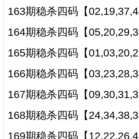
163期稳杀四码【02,19,37,
164期稳杀四码【05,20,29,
165期稳杀四码【01,03,20,
166期稳杀四码【03,23,28,
167期稳杀四码【09,30,31,
168期稳杀四码【24,34,38,
169期稳杀四码【12,22,26,