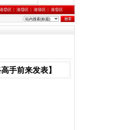
港⑫区
港⑬区
港⑭区
港⑮区
路高手前来发表】