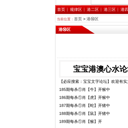
首页
规律区
港二区
港三区
港
首页
>
港⑭区
当前位置：
港⑭区
宝宝港澳心水论
【必应搜索：宝宝文字论坛】欢迎有实力的
185期每杀①肖【牛】开猴中
186期每杀①肖【虎】开猴中
187期每杀①肖【蛇】开猪中
188期每杀①肖【鼠】开猪中
189期每杀①肖【猴】开