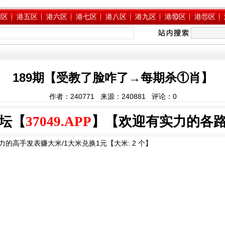
四区
港五区
港六区
港七区
港八区
港九区
港⑩区
港⑪区
189期【受教了脸咋了→每期杀①肖】
作者：240771 来源：240881 评论：
0
坛【
37049.APP
】【欢迎有实力的各
高手发表赚大米/1大米兑换1元【大米: 2 个】