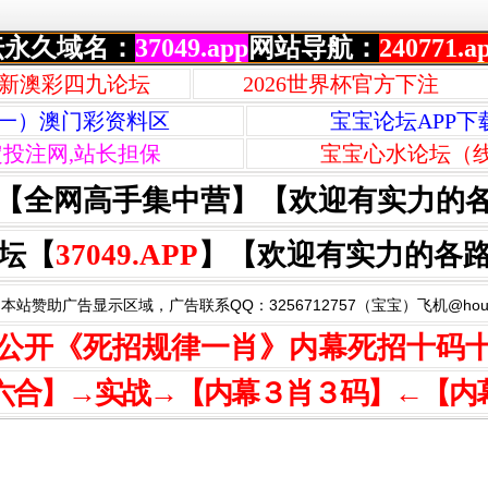
坛永久域名：
37049.app
网站导航：
240771.a
新澳彩四九论坛
2026世界杯官方下注
一）澳门彩资料区
宝宝论坛APP下
定投注网,站长担保
宝宝心水论坛（
【全网高手集中营】【欢迎有实力的
坛【
37049.APP
】【欢迎有实力的各
本站赞助广告显示区域，广告联系QQ：3256712757（宝宝）飞机@houzi
公开《死招规律一肖》内幕死招十码
六合】→实战→【内幕３肖３码】←【内