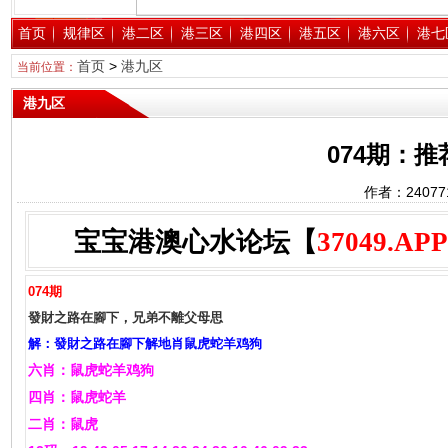
首页
规律区
港二区
港三区
港四区
港五区
港六区
港七
首页
>
港九区
当前位置：
港九区
074期：
作者：2407
宝宝港澳心水论坛【
37049.APP
074期
發財之路在腳下，兄弟不離父母思
解：發財之路在腳下解地肖鼠虎蛇羊鸡狗
六肖：鼠虎蛇羊鸡狗
四肖：鼠虎蛇羊
二肖：鼠虎