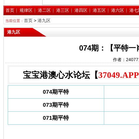
首页
规律区
港二区
港三区
港四区
港五区
港六区
港七
首页
>
港九区
当前位置：
港九区
074期：【平特
作者：2407
宝宝港澳心水论坛【
37049.APP
074期平特
073期平特
071期平特