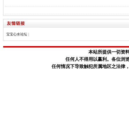
宝宝心水论坛
|
本站所提供一切资
任何人不得用以赢利。
各位浏
任何情况下导致触犯所属地区之法律