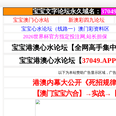
宝宝文字论坛永久域名：
37049
宝宝澳门心水站
新澳彩四九论坛
宝宝心水论坛（线路一）澳门彩资料区
2026世界杯官方指定投注网,站长担保
宝宝港澳心水论坛【全网高手集
宝宝港澳心水论坛【
37049.APP
以下为本站赞助广告显示区域，广告联系Q
港澳内幕大公开《死招规
【澳门宝宝六合】→实战→