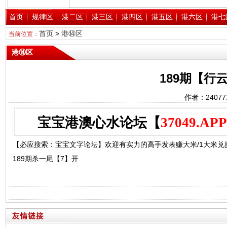
首页
规律区
港二区
港三区
港四区
港五区
港六区
港七
首页
>
港⑭区
当前位置：
港⑭区
189期【行
作者：2407
宝宝港澳心水论坛【
37049.APP
【必应搜索：宝宝文字论坛】欢迎有实力的高手发表赚大米/1大米兑换1
189期杀一尾【7】开