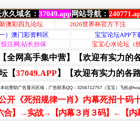
坛永久域名：
37049.app
网站导航：
240771.a
新澳彩四九论坛
2026世界杯官方下注
一）澳门彩资料区
宝宝论坛APP下
定投注网,站长担保
宝宝心水论坛（
【全网高手集中营】【欢迎有实力的
坛【
37049.APP
】【欢迎有实力的各
本站赞助广告显示区域，广告联系QQ：3256712757（宝宝）飞机@houzi
公开《死招规律一肖》内幕死招十码
六合】→实战→【内幕３肖３码】←【内