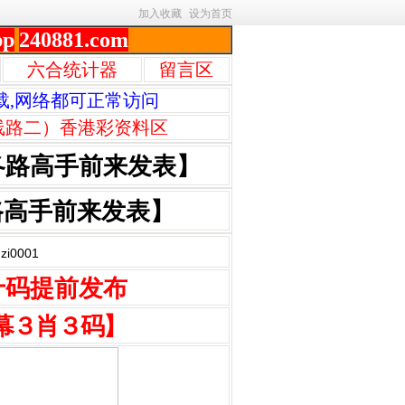
加入收藏
设为首页
pp
240881.com
六合统计器
留言区
载,网络都可正常访问
线路二）香港彩资料区
各路高手前来发表】
路高手前来发表】
0001
十码提前发布
幕３肖３码】