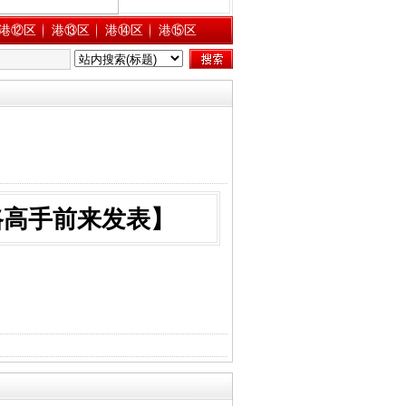
港⑫区
港⑬区
港⑭区
港⑮区
路高手前来发表】