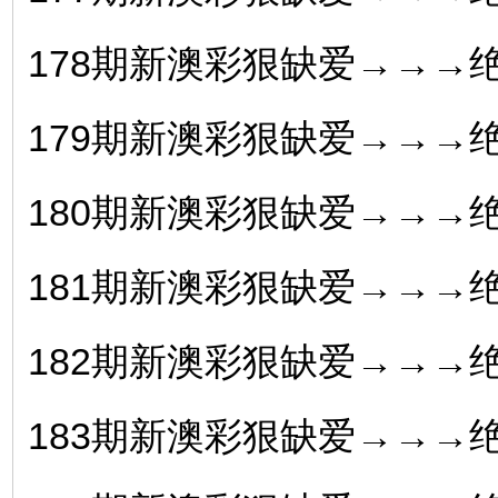
178期新澳彩狠缺爱→→→绝
179期新澳彩狠缺爱→→→绝
180期新澳彩狠缺爱→→→绝
181期新澳彩狠缺爱→→→绝
182期新澳彩狠缺爱→→→绝
183期新澳彩狠缺爱→→→绝