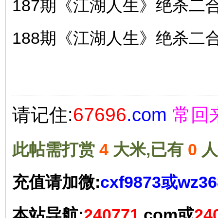
187期《江湖人生》绝杀二合〖
188期《江湖人生》绝杀二合〖
67696
请记住:
.com
常回
此帖需打赏
4
大米,已有
0
人
充值请加微:
cxf9873或wz
本站导航:
240771
.com或
24