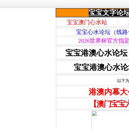
宝宝文字论
宝宝澳门心水站
宝宝心水论坛（线路
2026世界杯官方指
宝宝港澳心水论坛
宝宝港澳心水论
以下为
港澳内幕大
【澳门宝宝