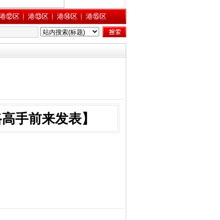
港⑫区
港⑬区
港⑭区
港⑮区
路高手前来发表】