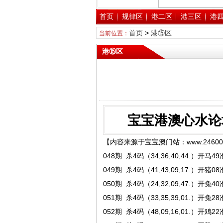
首页
规律区
港二区
港三区
港
首页
>
港⑮区
当前位置：
港⑮区
宝宝港澳心水论
【内容来源于宝宝澳门站：www.24600
048期 杀4码（34,36,40,44.）开马49
049期 杀4码（41,43,09,17.）开猪08
050期 杀4码（24,32,09,47.）开兔40
051期 杀4码（33,35,39,01.）开兔28
052期 杀4码（48,09,16,01.）开鸡22