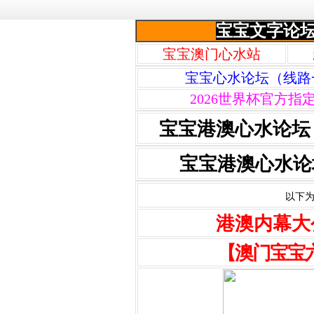
宝宝文字论
宝宝澳门心水站
宝宝心水论坛（线路
2026世界杯官方指
宝宝港澳心水论坛
宝宝港澳心水论
以下为
港澳内幕大
【澳门宝宝