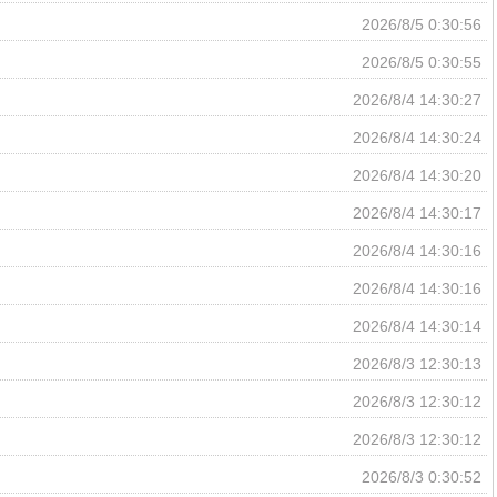
2026/8/5 0:30:56
2026/8/5 0:30:55
2026/8/4 14:30:27
2026/8/4 14:30:24
2026/8/4 14:30:20
2026/8/4 14:30:17
2026/8/4 14:30:16
2026/8/4 14:30:16
2026/8/4 14:30:14
2026/8/3 12:30:13
2026/8/3 12:30:12
2026/8/3 12:30:12
2026/8/3 0:30:52