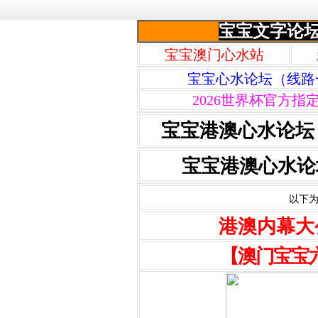
宝宝文字论
宝宝澳门心水站
宝宝心水论坛（线路
2026世界杯官方指
宝宝港澳心水论坛
宝宝港澳心水论
以下为
港澳内幕大
【澳门宝宝