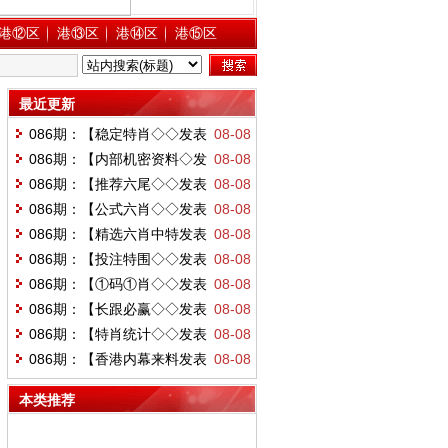
港⑫区
港⑬区
港⑭区
港⑮区
最近更新
086期：【稳定特肖◇◇发表
08-08
区】←※已更新
086期：【内部机密资料◇发
08-08
表】←※已更新
086期：【推荐六尾◇◇发表
08-08
区】←※已更新
086期：【公式六肖◇◇发表
08-08
区】←※已更新
086期：【精选六肖中特发表
08-08
区】←※已更新
086期：【投注特围◇◇发表
08-08
区】←※已更新
086期：【①码①肖◇◇发表
08-08
区】←※已更新
086期：【长跟必赢◇◇发表
08-08
区】←※已更新
086期：【特肖统计◇◇发表
08-08
区】←※已更新
086期：【香港内幕来料发表
08-08
区】←※已更新
本类推荐